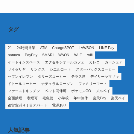
ー
タグ
21
24時間営業
ATM
ChargeSPOT
LAWSON
LINE Pay
nanaco
PayPay
SMARI
WAON
Wi-Fi
wifi
イートインスペース
エクセルシオールカフェ
カレコ
カーシェア
サイゼリヤ
サンクス
シエルコート
スターバックスコーヒー
セブンイレブン
タリーズコーヒー
テラス席
デイリーヤマザキ
ドトールコーヒー
ナチュラルローソン
ファミリーマート
ファーストキッチン
ペット同伴可
ポケモンGO
メルペイ
全面禁煙
喫煙可
宅急便
小学校
年中無休
楽天Edy
楽天ペイ
都営豊洲４丁目アパート
電源あり
人気記事