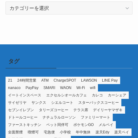
カ
テ
ゴ
リ
ー
タグ
21
24時間営業
ATM
ChargeSPOT
LAWSON
LINE Pay
nanaco
PayPay
SMARI
WAON
Wi-Fi
wifi
イートインスペース
エクセルシオールカフェ
カレコ
カーシェア
サイゼリヤ
サンクス
シエルコート
スターバックスコーヒー
セブンイレブン
タリーズコーヒー
テラス席
デイリーヤマザキ
ドトールコーヒー
ナチュラルローソン
ファミリーマート
ファーストキッチン
ペット同伴可
ポケモンGO
メルペイ
全面禁煙
喫煙可
宅急便
小学校
年中無休
楽天Edy
楽天ペイ