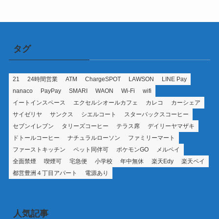
ー
タグ
21
24時間営業
ATM
ChargeSPOT
LAWSON
LINE Pay
nanaco
PayPay
SMARI
WAON
Wi-Fi
wifi
イートインスペース
エクセルシオールカフェ
カレコ
カーシェア
サイゼリヤ
サンクス
シエルコート
スターバックスコーヒー
セブンイレブン
タリーズコーヒー
テラス席
デイリーヤマザキ
ドトールコーヒー
ナチュラルローソン
ファミリーマート
ファーストキッチン
ペット同伴可
ポケモンGO
メルペイ
全面禁煙
喫煙可
宅急便
小学校
年中無休
楽天Edy
楽天ペイ
都営豊洲４丁目アパート
電源あり
人気記事