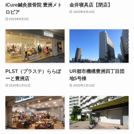
iCure鍼灸接骨院 豊洲メト
金井寝具店【閉店】
ロピア
2023年6月14日
2023年8月3日
PLST（プラステ）ららぽ
UR都市機構豊洲四丁目団
ーと豊洲店
地5号棟
2020年1月31日
2020年1月13日