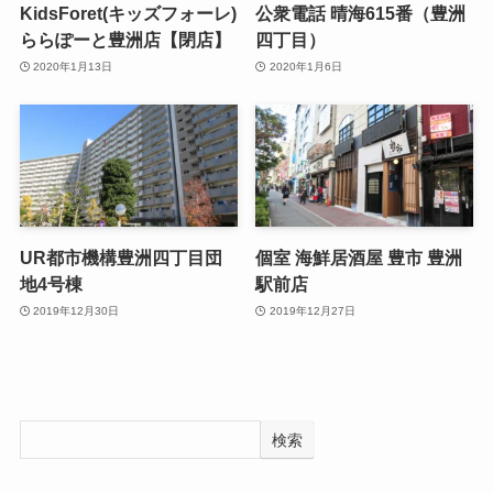
KidsForet(キッズフォーレ)
公衆電話 晴海615番（豊洲
ららぽーと豊洲店【閉店】
四丁目）
2020年1月13日
2020年1月6日
UR都市機構豊洲四丁目団
個室 海鮮居酒屋 豊市 豊洲
地4号棟
駅前店
2019年12月30日
2019年12月27日
検索