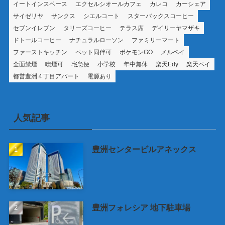
イートインスペース
エクセルシオールカフェ
カレコ
カーシェア
サイゼリヤ
サンクス
シエルコート
スターバックスコーヒー
セブンイレブン
タリーズコーヒー
テラス席
デイリーヤマザキ
ドトールコーヒー
ナチュラルローソン
ファミリーマート
ファーストキッチン
ペット同伴可
ポケモンGO
メルペイ
全面禁煙
喫煙可
宅急便
小学校
年中無休
楽天Edy
楽天ペイ
都営豊洲４丁目アパート
電源あり
人気記事
豊洲センタービルアネックス
豊洲フォレシア 地下駐車場