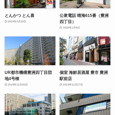
とんかつ とん喜
公衆電話 晴海615番（豊洲
四丁目）
2020年2月19日
2020年1月6日
UR都市機構豊洲四丁目団
個室 海鮮居酒屋 豊市 豊洲
地4号棟
駅前店
2019年12月30日
2019年12月27日