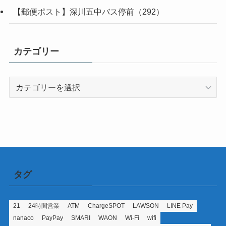
【郵便ポスト】深川五中バス停前（292）
カテゴリー
カ
テ
ゴ
リ
ー
タグ
21
24時間営業
ATM
ChargeSPOT
LAWSON
LINE Pay
nanaco
PayPay
SMARI
WAON
Wi-Fi
wifi