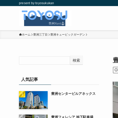
present by toyosukukan
ホーム
豊洲三丁目
豊洲キュービックガーデン
検索
人気記事
豊洲センタービルアネックス
豊洲フォレシア 地下駐車場