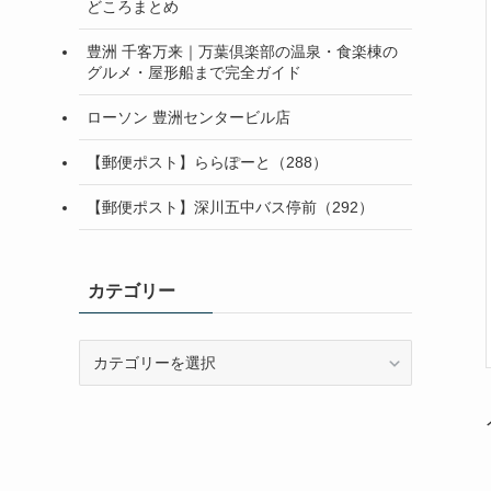
どころまとめ
豊洲 千客万来｜万葉倶楽部の温泉・食楽棟の
グルメ・屋形船まで完全ガイド
ローソン 豊洲センタービル店
【郵便ポスト】ららぽーと（288）
【郵便ポスト】深川五中バス停前（292）
カテゴリー
カ
テ
ゴ
リ
ー