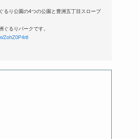
ぐるり公園の4つの公園と豊洲五丁目スロープ
洲ぐるりパークです。
om/ZohZ0P4rtI