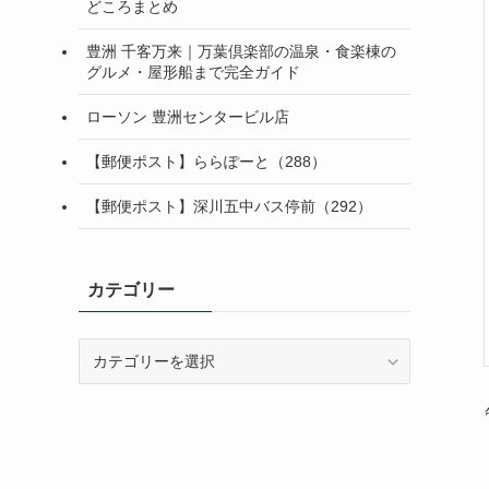
どころまとめ
豊洲 千客万来｜万葉倶楽部の温泉・食楽棟の
グルメ・屋形船まで完全ガイド
ローソン 豊洲センタービル店
【郵便ポスト】ららぽーと（288）
【郵便ポスト】深川五中バス停前（292）
カテゴリー
カ
テ
ゴ
リ
ー