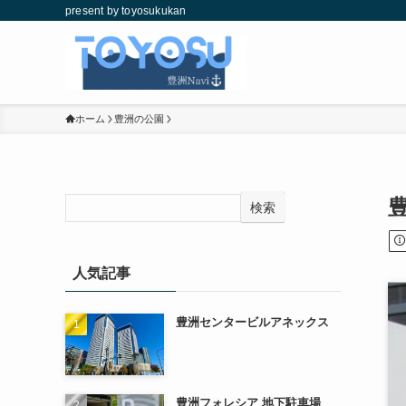
present by toyosukukan
ホーム
豊洲の公園
検索
人気記事
豊洲センタービルアネックス
豊洲フォレシア 地下駐車場