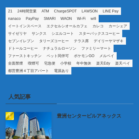
21
24時間営業
ATM
ChargeSPOT
LAWSON
LINE Pay
nanaco
PayPay
SMARI
WAON
Wi-Fi
wifi
イートインスペース
エクセルシオールカフェ
カレコ
カーシェア
サイゼリヤ
サンクス
シエルコート
スターバックスコーヒー
セブンイレブン
タリーズコーヒー
テラス席
デイリーヤマザキ
ドトールコーヒー
ナチュラルローソン
ファミリーマート
ファーストキッチン
ペット同伴可
ポケモンGO
メルペイ
全面禁煙
喫煙可
宅急便
小学校
年中無休
楽天Edy
楽天ペイ
都営豊洲４丁目アパート
電源あり
人気記事
豊洲センタービルアネックス