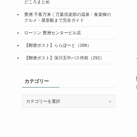
どころまとめ
豊洲 千客万来｜万葉倶楽部の温泉・食楽棟の
グルメ・屋形船まで完全ガイド
ローソン 豊洲センタービル店
【郵便ポスト】ららぽーと（288）
【郵便ポスト】深川五中バス停前（292）
カテゴリー
カ
テ
ゴ
リ
ー