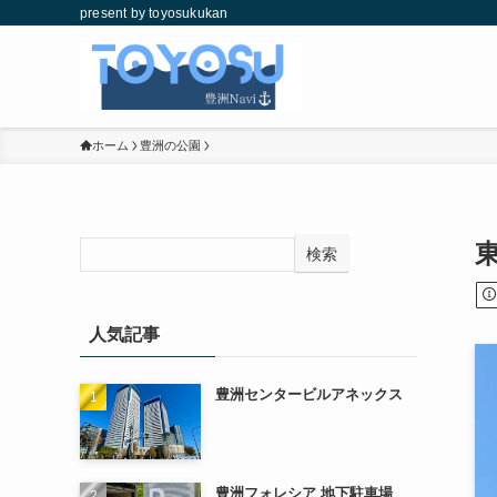
present by toyosukukan
ホーム
豊洲の公園
検索
人気記事
豊洲センタービルアネックス
豊洲フォレシア 地下駐車場