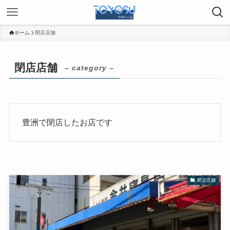
ホーム
閉店店舗
閉店店舗
– category –
豊洲で閉店したお店です
閉店店舗