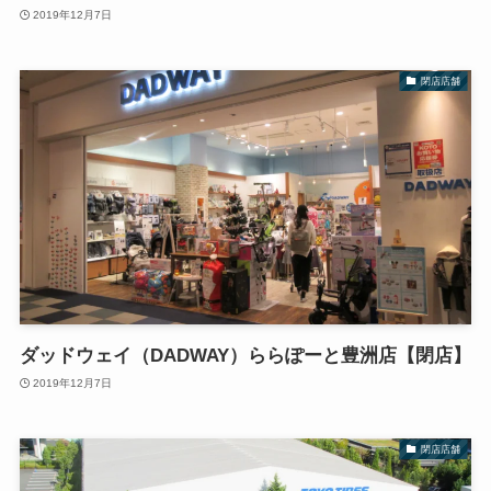
2019年12月7日
閉店店舗
ダッドウェイ（DADWAY）ららぽーと豊洲店【閉店】
2019年12月7日
閉店店舗