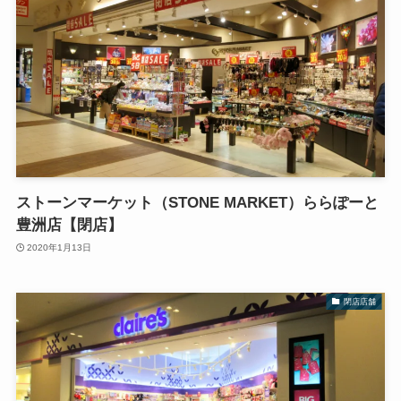
ストーンマーケット（STONE MARKET）ららぽーと
豊洲店【閉店】
2020年1月13日
閉店店舗