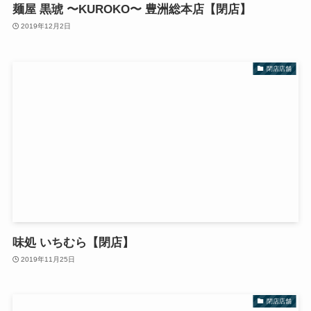
麺屋 黒琥 〜KUROKO〜 豊洲総本店【閉店】
2019年12月2日
閉店店舗
味処 いちむら【閉店】
2019年11月25日
閉店店舗