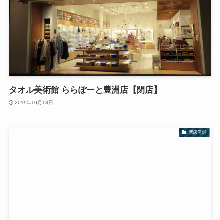
タオル美術館 ららぽーと豊洲店【閉店】
2019年10月13日
閉店店舗