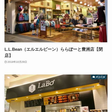
L.L.Bean（エルエルビーン）ららぽーと豊洲店【閉
店】
2019年10月29日
閉店店舗