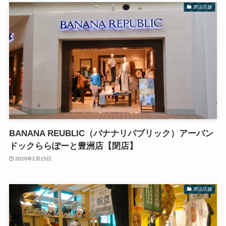
閉店店舗
BANANA REUBLIC（バナナリパブリック）アーバン
ドックららぽーと豊洲店【閉店】
2020年2月15日
閉店店舗