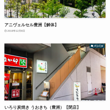
アニヴェルセル豊洲【解体】
2019年12月8日
閉店店舗
いろり炭焼き うおきち（豊洲）【閉店】