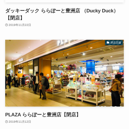
ダッキーダック ららぽーと豊洲店 （Ducky Duck）
【閉店】
2019年11月22日
閉店店舗
PLAZA ららぽーと豊洲店【閉店】
2019年11月12日