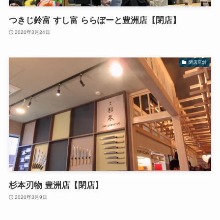
つきじ鈴富 すし富 ららぽーと豊洲店【閉店】
2020年3月24日
閉店店舗
杉本刃物 豊洲店【閉店】
2020年3月9日