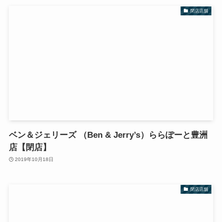
閉店店舗
ベン＆ジェリーズ （Ben & Jerry’s）ららぽーと豊洲
店【閉店】
2019年10月18日
閉店店舗