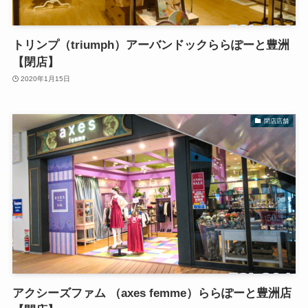
トリンプ（triumph）アーバンドックららぽーと豊洲
【閉店】
2020年1月15日
閉店店舗
アクシーズファム （axes femme）ららぽーと豊洲店