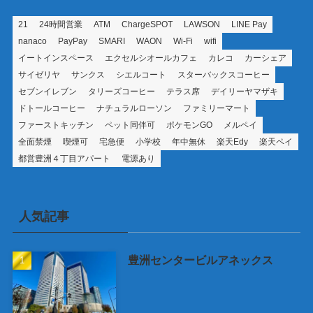
21
24時間営業
ATM
ChargeSPOT
LAWSON
LINE Pay
nanaco
PayPay
SMARI
WAON
Wi-Fi
wifi
イートインスペース
エクセルシオールカフェ
カレコ
カーシェア
サイゼリヤ
サンクス
シエルコート
スターバックスコーヒー
セブンイレブン
タリーズコーヒー
テラス席
デイリーヤマザキ
ドトールコーヒー
ナチュラルローソン
ファミリーマート
ファーストキッチン
ペット同伴可
ポケモンGO
メルペイ
全面禁煙
喫煙可
宅急便
小学校
年中無休
楽天Edy
楽天ペイ
都営豊洲４丁目アパート
電源あり
人気記事
豊洲センタービルアネックス