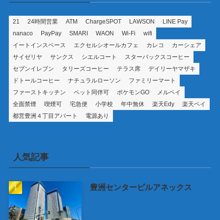
21
24時間営業
ATM
ChargeSPOT
LAWSON
LINE Pay
nanaco
PayPay
SMARI
WAON
Wi-Fi
wifi
イートインスペース
エクセルシオールカフェ
カレコ
カーシェア
サイゼリヤ
サンクス
シエルコート
スターバックスコーヒー
セブンイレブン
タリーズコーヒー
テラス席
デイリーヤマザキ
ドトールコーヒー
ナチュラルローソン
ファミリーマート
ファーストキッチン
ペット同伴可
ポケモンGO
メルペイ
全面禁煙
喫煙可
宅急便
小学校
年中無休
楽天Edy
楽天ペイ
都営豊洲４丁目アパート
電源あり
人気記事
豊洲センタービルアネックス