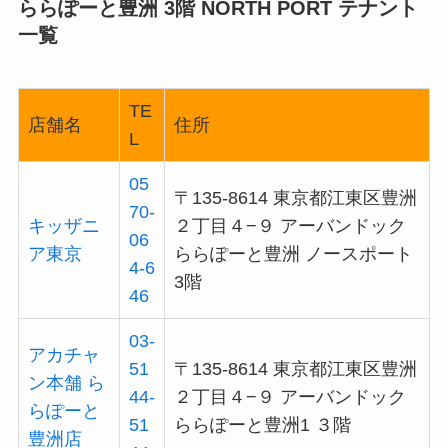
ららぽーと豊洲 3階 NORTH PORT テナント
一覧
TE
店舗名
住所
L
05
〒135-8614 東京都江東区豊洲
70-
キッザニ
２丁目４−９ アーバンドック
06
ア東京
ららぽーと豊洲 ノースポート
4-6
3階
46
03-
アカチャ
51
〒135-8614 東京都江東区豊洲
ン本舗 ら
44-
２丁目４−９ アーバンドック
らぽーと
51
ららぽーと豊洲1 ３階
豊洲店