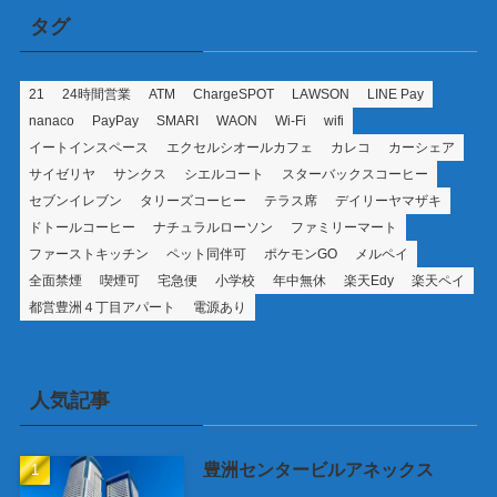
タグ
21
24時間営業
ATM
ChargeSPOT
LAWSON
LINE Pay
nanaco
PayPay
SMARI
WAON
Wi-Fi
wifi
イートインスペース
エクセルシオールカフェ
カレコ
カーシェア
サイゼリヤ
サンクス
シエルコート
スターバックスコーヒー
セブンイレブン
タリーズコーヒー
テラス席
デイリーヤマザキ
ドトールコーヒー
ナチュラルローソン
ファミリーマート
ファーストキッチン
ペット同伴可
ポケモンGO
メルペイ
全面禁煙
喫煙可
宅急便
小学校
年中無休
楽天Edy
楽天ペイ
都営豊洲４丁目アパート
電源あり
人気記事
豊洲センタービルアネックス