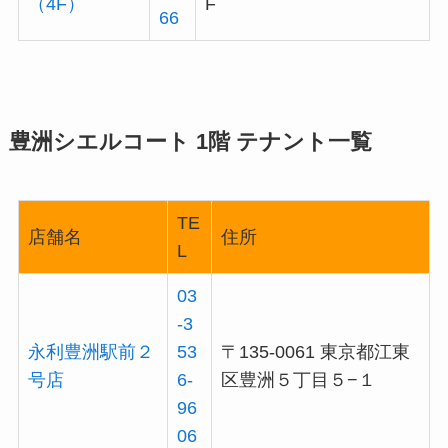
（4F）
F
66
豊洲シエルコート 1階 テナント一覧
TE
店舗名
住所
L
03
-3
永利豊洲駅前２
53
〒135-0061 東京都江東
号店
6-
区豊洲５丁目５−１
96
06