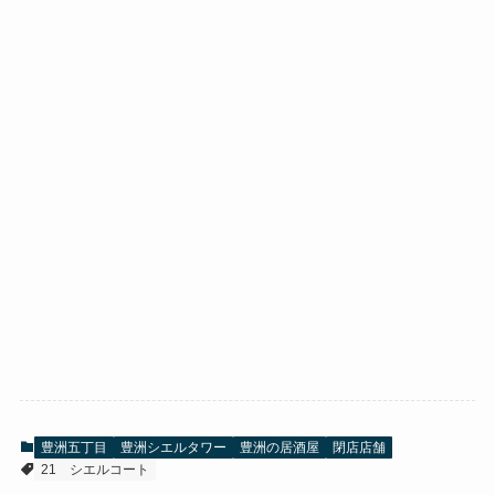
豊洲五丁目
豊洲シエルタワー
豊洲の居酒屋
閉店店舗
21
シエルコート