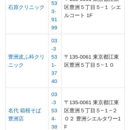
53
石原クリニック
区豊洲５丁目５−１ シエ
3-
ルコート 1F
91
99
03
-3
豊洲皮ふ科クリ
53
〒135-0061 東京都江東
ニック
1-
区豊洲５丁目５−１０
37
40
03
-3
〒135-0061 東京都江東
名代 箱根そば
53
区豊洲５丁目５−１−２
豊洲店
4-
０２ 豊洲シエルタワー1
38
F