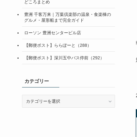
どころまとめ
豊洲 千客万来｜万葉倶楽部の温泉・食楽棟の
グルメ・屋形船まで完全ガイド
ローソン 豊洲センタービル店
【郵便ポスト】ららぽーと（288）
【郵便ポスト】深川五中バス停前（292）
カテゴリー
カ
テ
ゴ
リ
ー