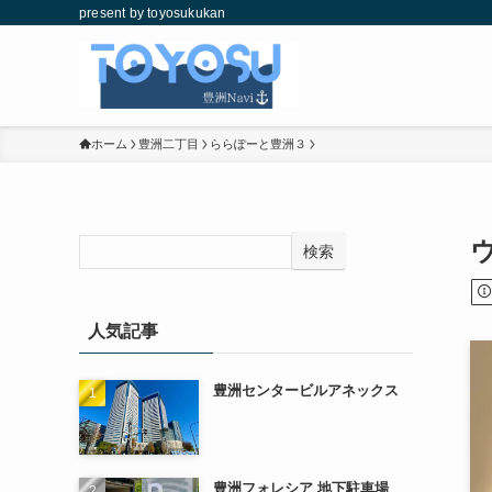
present by toyosukukan
ホーム
豊洲二丁目
ららぽーと豊洲３
検索
人気記事
豊洲センタービルアネックス
豊洲フォレシア 地下駐車場