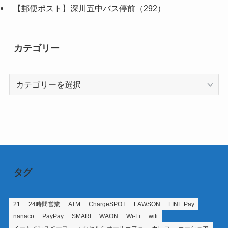
【郵便ポスト】深川五中バス停前（292）
カテゴリー
カ
テ
ゴ
リ
ー
タグ
21
24時間営業
ATM
ChargeSPOT
LAWSON
LINE Pay
nanaco
PayPay
SMARI
WAON
Wi-Fi
wifi