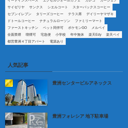
イートインスペース
エクセルシオールカフェ
カレコ
カーシェア
サイゼリヤ
サンクス
シエルコート
スターバックスコーヒー
セブンイレブン
タリーズコーヒー
テラス席
デイリーヤマザキ
ドトールコーヒー
ナチュラルローソン
ファミリーマート
ファーストキッチン
ペット同伴可
ポケモンGO
メルペイ
全面禁煙
喫煙可
宅急便
小学校
年中無休
楽天Edy
楽天ペイ
都営豊洲４丁目アパート
電源あり
人気記事
豊洲センタービルアネックス
豊洲フォレシア 地下駐車場