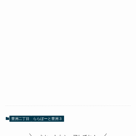
豊洲二丁目
ららぽーと豊洲３