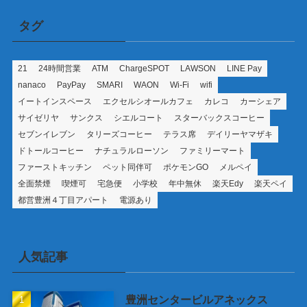
タグ
21
24時間営業
ATM
ChargeSPOT
LAWSON
LINE Pay
nanaco
PayPay
SMARI
WAON
Wi-Fi
wifi
イートインスペース
エクセルシオールカフェ
カレコ
カーシェア
サイゼリヤ
サンクス
シエルコート
スターバックスコーヒー
セブンイレブン
タリーズコーヒー
テラス席
デイリーヤマザキ
ドトールコーヒー
ナチュラルローソン
ファミリーマート
ファーストキッチン
ペット同伴可
ポケモンGO
メルペイ
全面禁煙
喫煙可
宅急便
小学校
年中無休
楽天Edy
楽天ペイ
都営豊洲４丁目アパート
電源あり
人気記事
豊洲センタービルアネックス