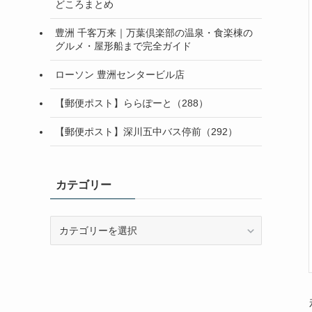
どころまとめ
豊洲 千客万来｜万葉倶楽部の温泉・食楽棟の
グルメ・屋形船まで完全ガイド
ローソン 豊洲センタービル店
【郵便ポスト】ららぽーと（288）
【郵便ポスト】深川五中バス停前（292）
カテゴリー
カ
テ
ゴ
リ
ー