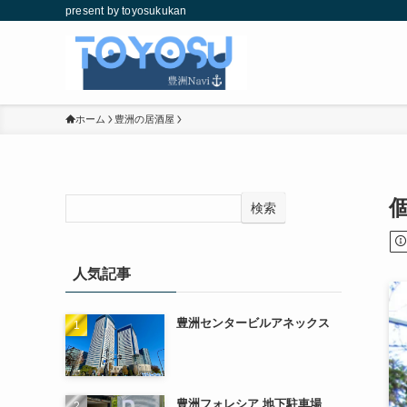
present by toyosukukan
ホーム
豊洲の居酒屋
検索
人気記事
豊洲センタービルアネックス
豊洲フォレシア 地下駐車場