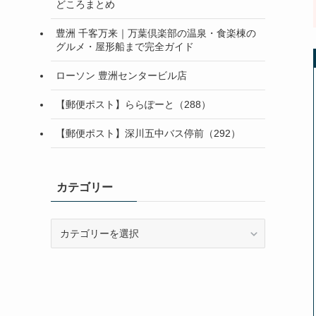
どころまとめ
豊洲 千客万来｜万葉倶楽部の温泉・食楽棟の
グルメ・屋形船まで完全ガイド
ローソン 豊洲センタービル店
【郵便ポスト】ららぽーと（288）
【郵便ポスト】深川五中バス停前（292）
カテゴリー
カ
テ
ゴ
リ
ー