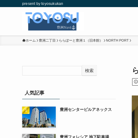
present by toyosukukan
ホーム
豊洲二丁目
ららぽーと豊洲１（旧本館）
NORTH PORT
検索
人気記事
豊洲センタービルアネックス
豊洲フォレシア 地下駐車場