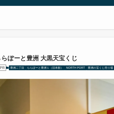
ららぽーと豊洲 大黒天宝くじ
PR
豊洲二丁目
ららぽーと豊洲１（旧本館）
NORTH PORT
豊洲の宝くじ売り場