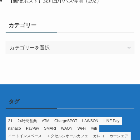
【郵便ポスト】深川五中バス停前（292）
カテゴリー
カ
テ
ゴ
リ
ー
タグ
21
24時間営業
ATM
ChargeSPOT
LAWSON
LINE Pay
nanaco
PayPay
SMARI
WAON
Wi-Fi
wifi
イートインスペース
エクセルシオールカフェ
カレコ
カーシェア