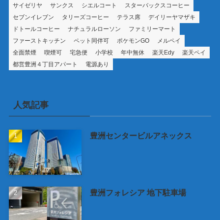
サイゼリヤ
サンクス
シエルコート
スターバックスコーヒー
セブンイレブン
タリーズコーヒー
テラス席
デイリーヤマザキ
ドトールコーヒー
ナチュラルローソン
ファミリーマート
ファーストキッチン
ペット同伴可
ポケモンGO
メルペイ
全面禁煙
喫煙可
宅急便
小学校
年中無休
楽天Edy
楽天ペイ
都営豊洲４丁目アパート
電源あり
人気記事
豊洲センタービルアネックス
豊洲フォレシア 地下駐車場