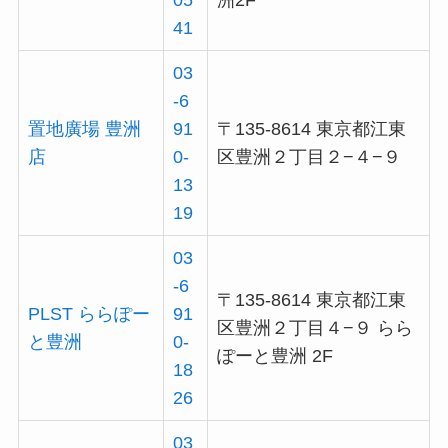
05
洲2F
41
03
-6
置地廣場 豊洲
91
〒135-8614 東京都江東
店
0-
区豊洲２丁目２−４−９
13
19
03
-6
〒135-8614 東京都江東
PLST ららぽー
91
区豊洲２丁目４−９ らら
と豊洲
0-
ぽーと豊洲 2F
18
26
03