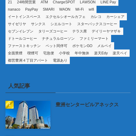
21
24時間営業
ATM
ChargeSPOT
LAWSON
LINE Pay
nanaco
PayPay
SMARI
WAON
Wi-Fi
wifi
イートインスペース
エクセルシオールカフェ
カレコ
カーシェア
サイゼリヤ
サンクス
シエルコート
スターバックスコーヒー
セブンイレブン
タリーズコーヒー
テラス席
デイリーヤマザキ
ドトールコーヒー
ナチュラルローソン
ファミリーマート
ファーストキッチン
ペット同伴可
ポケモンGO
メルペイ
全面禁煙
喫煙可
宅急便
小学校
年中無休
楽天Edy
楽天ペイ
都営豊洲４丁目アパート
電源あり
人気記事
豊洲センタービルアネックス