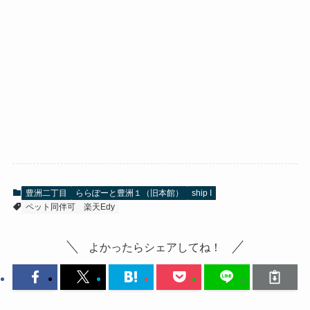
豊洲二丁目
ららぽーと豊洲１（旧本館）
ship I
ペット同伴可
楽天Edy
よかったらシェアしてね！