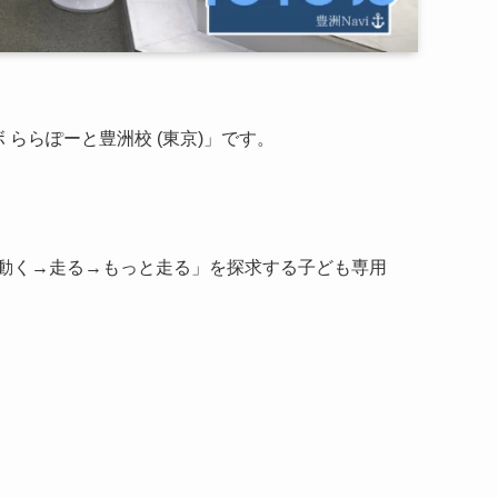
 ららぽーと豊洲校 (東京)」です。
動く→走る→もっと走る」を探求する子ども専用