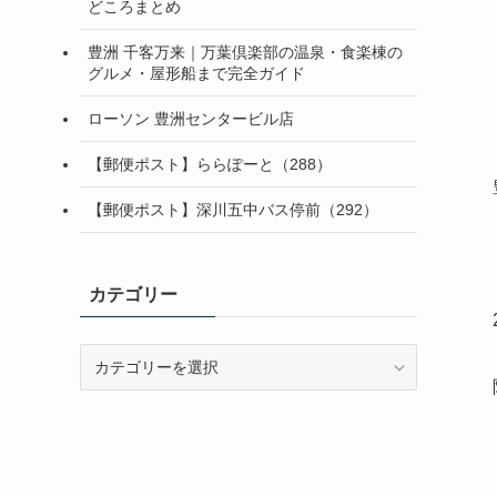
どころまとめ
豊洲 千客万来｜万葉倶楽部の温泉・食楽棟の
グルメ・屋形船まで完全ガイド
ローソン 豊洲センタービル店
【郵便ポスト】ららぽーと（288）
【郵便ポスト】深川五中バス停前（292）
カテゴリー
カ
テ
ゴ
リ
ー