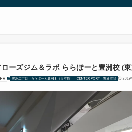
アローズジム＆ラボ ららぽーと豊洲校 (東
PR
201
豊洲二丁目
ららぽーと豊洲１（旧本館）
CENTER PORT
豊洲空間