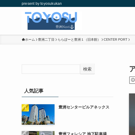
present by toyosukukan
ホーム
豊洲二丁目
ららぽーと豊洲１（旧本館）
CENTER PORT
検索
人気記事
豊洲センタービルアネックス
豊洲フォレシア 地下駐車場