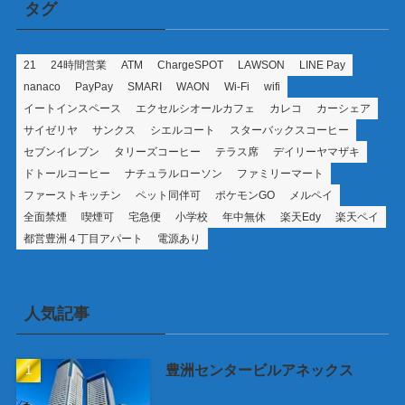
タグ
21
24時間営業
ATM
ChargeSPOT
LAWSON
LINE Pay
nanaco
PayPay
SMARI
WAON
Wi-Fi
wifi
イートインスペース
エクセルシオールカフェ
カレコ
カーシェア
サイゼリヤ
サンクス
シエルコート
スターバックスコーヒー
セブンイレブン
タリーズコーヒー
テラス席
デイリーヤマザキ
ドトールコーヒー
ナチュラルローソン
ファミリーマート
ファーストキッチン
ペット同伴可
ポケモンGO
メルペイ
全面禁煙
喫煙可
宅急便
小学校
年中無休
楽天Edy
楽天ペイ
都営豊洲４丁目アパート
電源あり
人気記事
豊洲センタービルアネックス