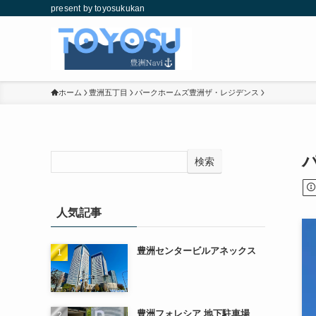
present by toyosukukan
ホーム
豊洲五丁目
パークホームズ豊洲ザ・レジデンス
検索
人気記事
豊洲センタービルアネックス
豊洲フォレシア 地下駐車場