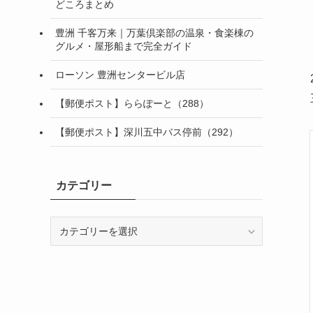
どころまとめ
豊洲 千客万来｜万葉倶楽部の温泉・食楽棟の
グルメ・屋形船まで完全ガイド
ローソン 豊洲センタービル店
【郵便ポスト】ららぽーと（288）
【郵便ポスト】深川五中バス停前（292）
カテゴリー
カ
テ
ゴ
リ
ー