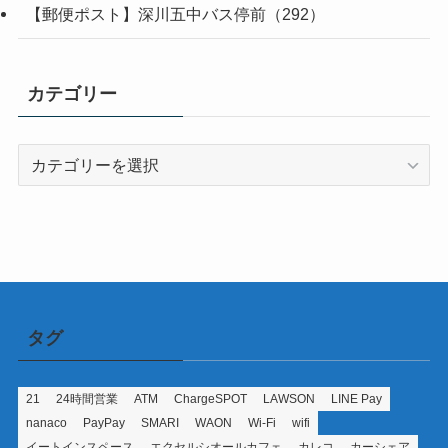
【郵便ポスト】深川五中バス停前（292）
カテゴリー
カ
テ
ゴ
リ
ー
タグ
21
24時間営業
ATM
ChargeSPOT
LAWSON
LINE Pay
nanaco
PayPay
SMARI
WAON
Wi-Fi
wifi
イートインスペース
エクセルシオールカフェ
カレコ
カーシェア