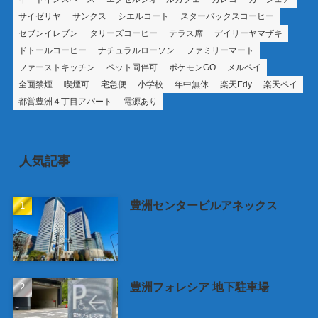
サイゼリヤ
サンクス
シエルコート
スターバックスコーヒー
セブンイレブン
タリーズコーヒー
テラス席
デイリーヤマザキ
ドトールコーヒー
ナチュラルローソン
ファミリーマート
ファーストキッチン
ペット同伴可
ポケモンGO
メルペイ
全面禁煙
喫煙可
宅急便
小学校
年中無休
楽天Edy
楽天ペイ
都営豊洲４丁目アパート
電源あり
人気記事
豊洲センタービルアネックス
豊洲フォレシア 地下駐車場