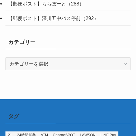
【郵便ポスト】ららぽーと（288）
【郵便ポスト】深川五中バス停前（292）
カテゴリー
カ
テ
ゴ
リ
ー
タグ
21
24時間営業
ATM
ChargeSPOT
LAWSON
LINE Pay