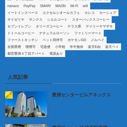
nanaco
PayPay
SMARI
WAON
Wi-Fi
wifi
イートインスペース
エクセルシオールカフェ
カレコ
カーシェア
サイゼリヤ
サンクス
シエルコート
スターバックスコーヒー
セブンイレブン
タリーズコーヒー
テラス席
デイリーヤマザキ
ドトールコーヒー
ナチュラルローソン
ファミリーマート
ファーストキッチン
ペット同伴可
ポケモンGO
メルペイ
全面禁煙
喫煙可
宅急便
小学校
年中無休
楽天Edy
楽天ペイ
都営豊洲４丁目アパート
電源あり
人気記事
豊洲センタービルアネックス