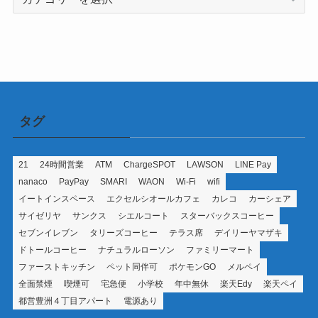
テ
ゴ
リ
ー
タグ
21
24時間営業
ATM
ChargeSPOT
LAWSON
LINE Pay
nanaco
PayPay
SMARI
WAON
Wi-Fi
wifi
イートインスペース
エクセルシオールカフェ
カレコ
カーシェア
サイゼリヤ
サンクス
シエルコート
スターバックスコーヒー
セブンイレブン
タリーズコーヒー
テラス席
デイリーヤマザキ
ドトールコーヒー
ナチュラルローソン
ファミリーマート
ファーストキッチン
ペット同伴可
ポケモンGO
メルペイ
全面禁煙
喫煙可
宅急便
小学校
年中無休
楽天Edy
楽天ペイ
都営豊洲４丁目アパート
電源あり