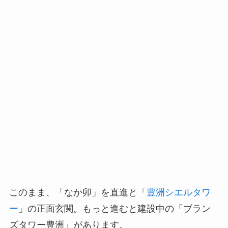
このまま、「なか卯」を直進と「
豊洲シエルタワ
ー
」の正面玄関。もっと進むと建設中の「ブラン
ズタワー豊洲」があります。