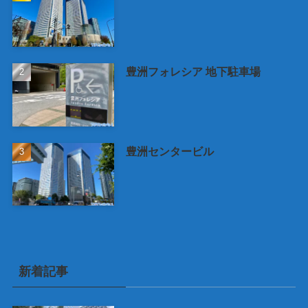
豊洲フォレシア 地下駐車場
豊洲センタービル
新着記事