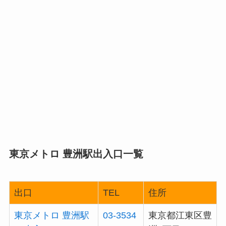
東京メトロ 豊洲駅出入口一覧
出口
TEL
住所
東京メトロ 豊洲駅
03-3534
東京都江東区豊