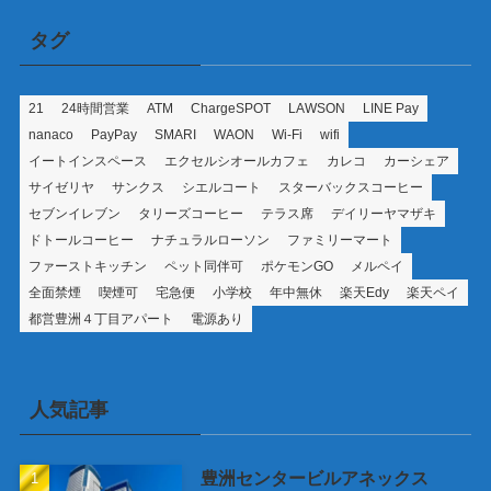
タグ
21
24時間営業
ATM
ChargeSPOT
LAWSON
LINE Pay
nanaco
PayPay
SMARI
WAON
Wi-Fi
wifi
イートインスペース
エクセルシオールカフェ
カレコ
カーシェア
サイゼリヤ
サンクス
シエルコート
スターバックスコーヒー
セブンイレブン
タリーズコーヒー
テラス席
デイリーヤマザキ
ドトールコーヒー
ナチュラルローソン
ファミリーマート
ファーストキッチン
ペット同伴可
ポケモンGO
メルペイ
全面禁煙
喫煙可
宅急便
小学校
年中無休
楽天Edy
楽天ペイ
都営豊洲４丁目アパート
電源あり
人気記事
豊洲センタービルアネックス