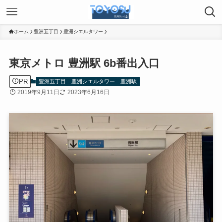
ホーム
豊洲五丁目
豊洲シエルタワー
東京メトロ 豊洲駅 6b番出入口
PR
豊洲五丁目
豊洲シエルタワー
豊洲駅
2019年9月11日
2023年6月16日