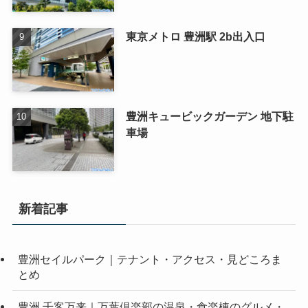
東京メトロ 豊洲駅 2b出入口
豊洲キュービックガーデン 地下駐
車場
新着記事
豊洲セイルパーク｜テナント・アクセス・見どころま
とめ
豊洲 千客万来｜万葉倶楽部の温泉・食楽棟のグルメ・