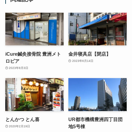
iCure鍼灸接骨院 豊洲メト
金井寝具店【閉店】
ロピア
2023年6月14日
2023年8月3日
とんかつ とん喜
UR都市機構豊洲四丁目団
地5号棟
2020年2月19日