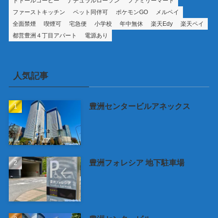
ドトールコーヒー
ナチュラルローソン
ファミリーマート
ファーストキッチン
ペット同伴可
ポケモンGO
メルペイ
全面禁煙
喫煙可
宅急便
小学校
年中無休
楽天Edy
楽天ペイ
都営豊洲４丁目アパート
電源あり
人気記事
豊洲センタービルアネックス
豊洲フォレシア 地下駐車場