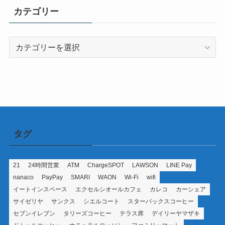
カテゴリー
カ
テ
ゴ
リ
ー
タグ
21
24時間営業
ATM
ChargeSPOT
LAWSON
LINE Pay
nanaco
PayPay
SMARI
WAON
Wi-Fi
wifi
イートインスペース
エクセルシオールカフェ
カレコ
カーシェア
サイゼリヤ
サンクス
シエルコート
スターバックスコーヒー
セブンイレブン
タリーズコーヒー
テラス席
デイリーヤマザキ