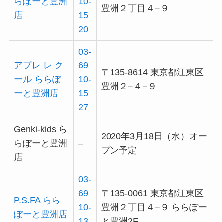
らぽーと豊洲
10-
豊洲２丁目４−９
店
15
20
03-
アプレ レ ク
69
〒135-8614 東京都江東区
ール ららぽ
10-
豊洲２−４−９
ーと豊洲店
15
27
Genki-kids ら
2020年3月18日（水）オー
らぽーと豊洲
–
プン予定
店
03-
69
〒135-0061 東京都江東区
P.S.FA らら
10-
豊洲２丁目４−９ ららぽー
ぽーと豊洲店
13
と豊洲2F