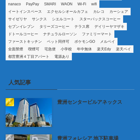
nanaco
PayPay
SMARI
WAON
Wi-Fi
wifi
イートインスペース
エクセルシオールカフェ
カレコ
カーシェア
サイゼリヤ
サンクス
シエルコート
スターバックスコーヒー
セブンイレブン
タリーズコーヒー
テラス席
デイリーヤマザキ
ドトールコーヒー
ナチュラルローソン
ファミリーマート
ファーストキッチン
ペット同伴可
ポケモンGO
メルペイ
全面禁煙
喫煙可
宅急便
小学校
年中無休
楽天Edy
楽天ペイ
都営豊洲４丁目アパート
電源あり
人気記事
豊洲センタービルアネックス
豊洲フォレシア 地下駐車場