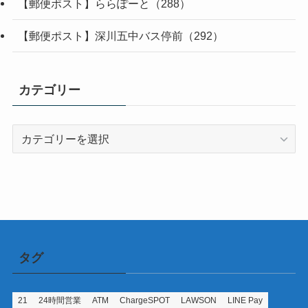
【郵便ポスト】ららぽーと（288）
【郵便ポスト】深川五中バス停前（292）
カテゴリー
カ
テ
ゴ
リ
ー
タグ
21
24時間営業
ATM
ChargeSPOT
LAWSON
LINE Pay