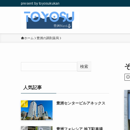
present by toyosukukan
ホーム
豊洲の調剤薬局
検索
人気記事
豊洲センタービルアネックス
豊洲フォレシア 地下駐車場