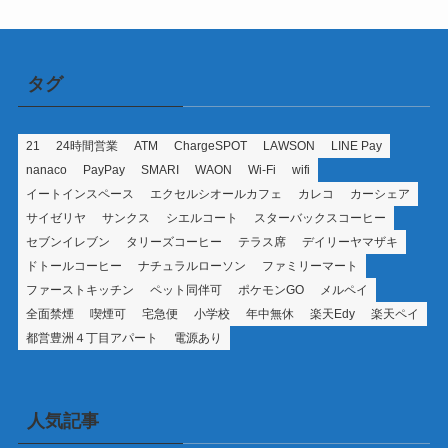
ー
タグ
21
24時間営業
ATM
ChargeSPOT
LAWSON
LINE Pay
nanaco
PayPay
SMARI
WAON
Wi-Fi
wifi
イートインスペース
エクセルシオールカフェ
カレコ
カーシェア
サイゼリヤ
サンクス
シエルコート
スターバックスコーヒー
セブンイレブン
タリーズコーヒー
テラス席
デイリーヤマザキ
ドトールコーヒー
ナチュラルローソン
ファミリーマート
ファーストキッチン
ペット同伴可
ポケモンGO
メルペイ
全面禁煙
喫煙可
宅急便
小学校
年中無休
楽天Edy
楽天ペイ
都営豊洲４丁目アパート
電源あり
人気記事