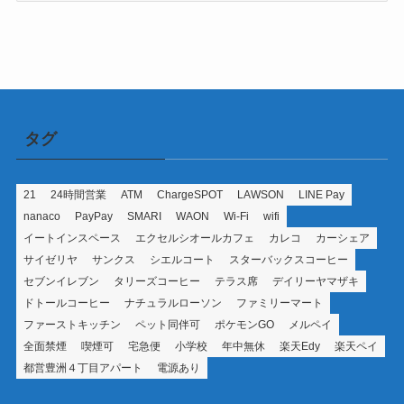
ゴ
リ
ー
タグ
21
24時間営業
ATM
ChargeSPOT
LAWSON
LINE Pay
nanaco
PayPay
SMARI
WAON
Wi-Fi
wifi
イートインスペース
エクセルシオールカフェ
カレコ
カーシェア
サイゼリヤ
サンクス
シエルコート
スターバックスコーヒー
セブンイレブン
タリーズコーヒー
テラス席
デイリーヤマザキ
ドトールコーヒー
ナチュラルローソン
ファミリーマート
ファーストキッチン
ペット同伴可
ポケモンGO
メルペイ
全面禁煙
喫煙可
宅急便
小学校
年中無休
楽天Edy
楽天ペイ
都営豊洲４丁目アパート
電源あり