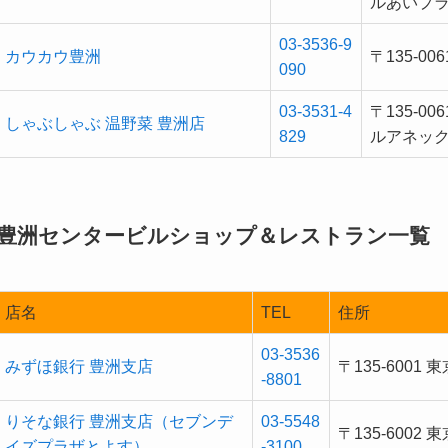
ルあいプ
03-3536-9
カウカウ豊洲
〒135-0
090
03-3531-4
〒135-0
しゃぶしゃぶ 温野菜 豊洲店
829
ルアネッ
豊洲センタービルショップ＆レストラン一覧
店名
TEL
住所
03-3536
みずほ銀行 豊洲支店
〒135-600
-8801
りそな銀行 豊洲支店（セブンデ
03-5548
〒135-600
イズプラザとよす）
-3100