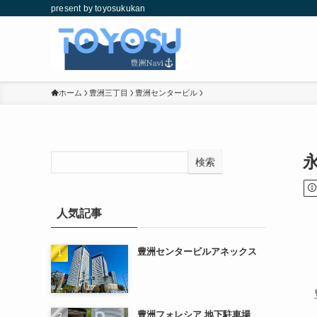
present by toyosukukan
ホーム
豊洲三丁目
豊洲センタービル
検索
人気記事
豊洲センタービルアネックス
豊洲フォレシア 地下駐車場