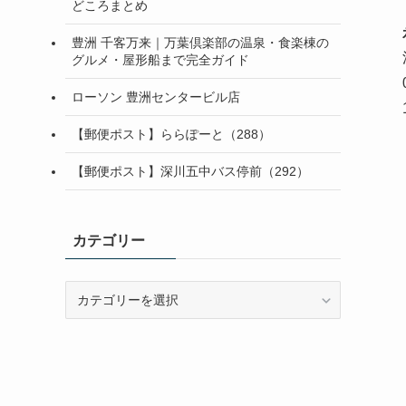
どころまとめ
豊洲 千客万来｜万葉倶楽部の温泉・食楽棟の
グルメ・屋形船まで完全ガイド
ローソン 豊洲センタービル店
【郵便ポスト】ららぽーと（288）
【郵便ポスト】深川五中バス停前（292）
カテゴリー
カ
テ
ゴ
リ
ー