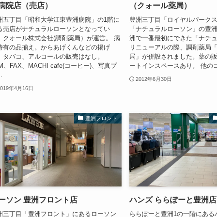
病院店（売店）
（クォール薬局）
洲五丁目「昭和大学江東豊洲病院」の1階に
豊洲三丁目「ロイヤルパーク
る売店がナチュラルローソンとなってい
「ナチュラルローソン」の豊
。クオール株式会社(調剤薬局）が運営。 病
洲で一番最初にできた「ナチ
特有の品揃え。からあげくんなどの揚げ
リニューアルの際、調剤薬局
、タバコ、アルコールの販売はなし。
局」が併設されました。薬の販
M、FAX、MACHI cafe(コーヒー)、写真プ
ートインスペースあり。 他のコ
.
2012年6月30日
2019年4月16日
豊洲フロント
ーソン 豊洲フロント店
ハンズ ららぽーと豊洲店
洲三丁目「豊洲フロント」にあるローソン
ららぽーと豊洲1の一階にある