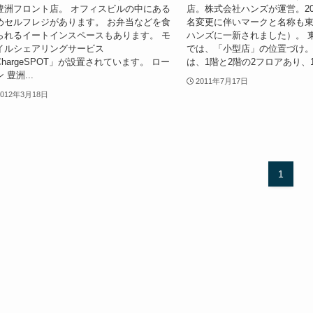
豊洲フロント店。 オフィスビルの中にある
店。株式会社ハンズが運営。20
めセルフレジがあります。 お弁当などを食
名変更に伴いマークと名称も
られるイートインスペースもあります。 モ
ハンズに一新されました）。 
イルシェアリングサービス
では、「小型店」の位置づけ。
ChargeSPOT」が設置されています。 ロー
は、1階と2階の2フロアあり、1階
 豊洲...
2011年7月17日
2012年3月18日
1