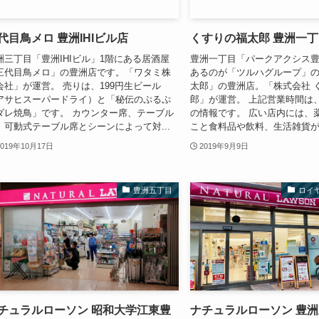
代目鳥メロ 豊洲IHIビル店
くすりの福太郎 豊洲一
洲三丁目「豊洲IHIビル」1階にある居酒屋
豊洲一丁目「パークアクシス
三代目鳥メロ」の豊洲店です。「ワタミ株
あるのが「ツルハグループ」
会社」が運営。 売りは、199円生ビール
太郎」の豊洲店。「株式会社 
アサヒスーパードライ）と「秘伝のぷるぷ
郎」が運営。 上記営業時間は、
ダレ焼鳥」です。 カウンター席、テーブル
の情報です。 広い店内には、
、可動式テーブル席とシーンによって対...
こと食料品や飲料、生活雑貨が数
2019年10月17日
2019年9月9日
豊洲五丁目
ロイ
チュラルローソン 昭和大学江東豊
ナチュラルローソン 豊