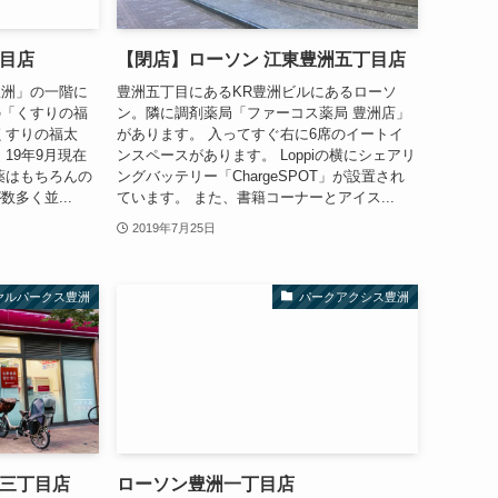
丁目店
【閉店】ローソン 江東豊洲五丁目店
豊洲」の一階に
豊洲五丁目にあるKR豊洲ビルにあるローソ
の「くすりの福
ン。隣に調剤薬局「ファーコス薬局 豊洲店」
くすりの福太
があります。 入ってすぐ右に6席のイートイ
19年9月現在
ンスペースがあります。 Loppiの横にシェアリ
薬はもちろんの
ングバッテリー「ChargeSPOT」が設置され
多く並...
ています。 また、書籍コーナーとアイス...
2019年7月25日
ヤルパークス豊洲
パークアクシス豊洲
洲三丁目店
ローソン豊洲一丁目店