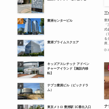
三
豊
豊洲センタービル
「
式
（
る
豊洲プライムスクエア
席
キッズアスレチック アドベン
チャーアイランド【施設内移
転】
テプコ豊洲ビル（ビックドラ
ム）
ナ
東京メトロ 豊洲駅 1C番出入口