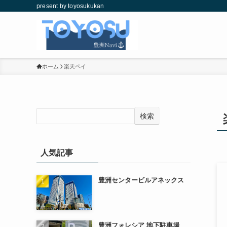
present by toyosukukan
ホーム
楽天ペイ
検索
人気記事
豊洲センタービルアネックス
豊洲フォレシア 地下駐車場