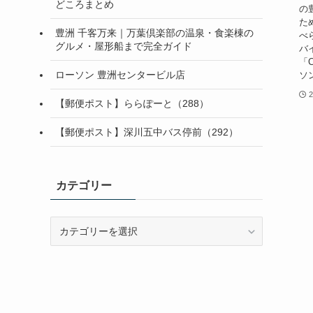
どころまとめ
の
た
豊洲 千客万来｜万葉倶楽部の温泉・食楽棟の
べ
グルメ・屋形船まで完全ガイド
バ
「
ローソン 豊洲センタービル店
ソン
【郵便ポスト】ららぽーと（288）
【郵便ポスト】深川五中バス停前（292）
カテゴリー
カ
テ
ゴ
リ
ー