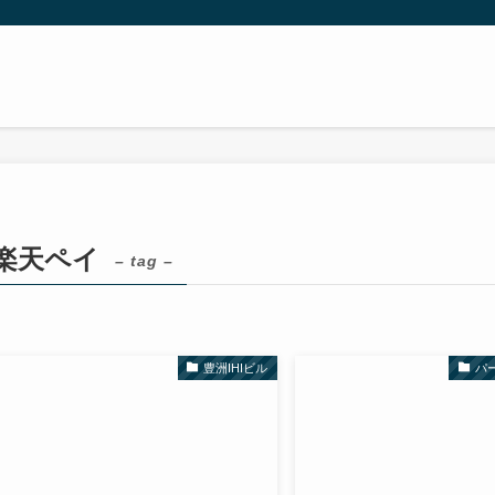
楽天ペイ
– tag –
豊洲IHIビル
パ