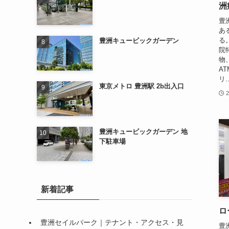
洲
豊
あ
る
豊洲キュービックガーデン
院
物
AT
リ..
東京メトロ 豊洲駅 2b出入口
豊洲キュービックガーデン 地
下駐車場
新着記事
ロ
豊洲セイルパーク｜テナント・アクセス・見
豊