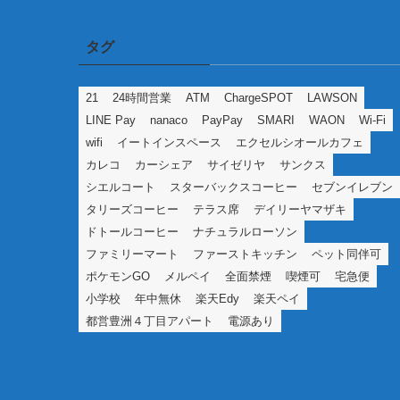
タグ
21
24時間営業
ATM
ChargeSPOT
LAWSON
LINE Pay
nanaco
PayPay
SMARI
WAON
Wi-Fi
wifi
イートインスペース
エクセルシオールカフェ
カレコ
カーシェア
サイゼリヤ
サンクス
シエルコート
スターバックスコーヒー
セブンイレブン
タリーズコーヒー
テラス席
デイリーヤマザキ
ドトールコーヒー
ナチュラルローソン
ファミリーマート
ファーストキッチン
ペット同伴可
ポケモンGO
メルペイ
全面禁煙
喫煙可
宅急便
小学校
年中無休
楽天Edy
楽天ペイ
都営豊洲４丁目アパート
電源あり