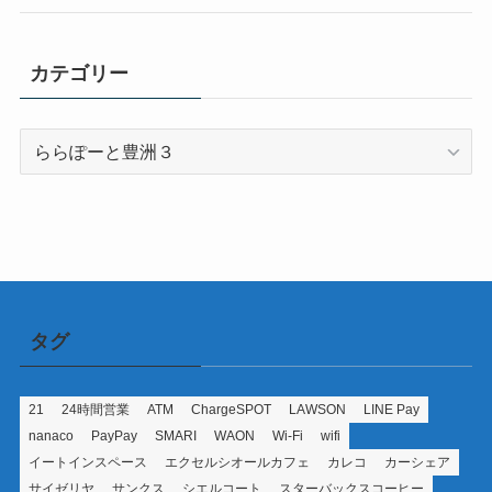
カテゴリー
カ
テ
ゴ
リ
ー
タグ
21
24時間営業
ATM
ChargeSPOT
LAWSON
LINE Pay
nanaco
PayPay
SMARI
WAON
Wi-Fi
wifi
イートインスペース
エクセルシオールカフェ
カレコ
カーシェア
サイゼリヤ
サンクス
シエルコート
スターバックスコーヒー