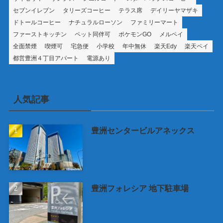
セブンイレブン
タリーズコーヒー
テラス席
デイリーヤマザキ
ドトールコーヒー
ナチュラルローソン
ファミリーマート
ファーストキッチン
ペット同伴可
ポケモンGO
メルペイ
全面禁煙
喫煙可
宅急便
小学校
年中無休
楽天Edy
楽天ペイ
都営豊洲４丁目アパート
電源あり
人気記事
豊洲センタービルアネックス
豊洲フォレシア 地下駐車場