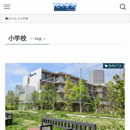
ホーム
小学校
小学校
– tag –
豊洲五丁目